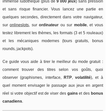
immense ludothèque (plus de
9 000 jeux
) sans pression
et sans risque financier. Vous lancez une partie en
quelques secondes, directement dans votre navigateur,
sur
onlineslots
, sur
ordinateur
ou sur
mobile
, et vous
testez librement les thèmes, les formats (3 et 5 rouleaux)
et les mécaniques modernes (tours gratuits, bonus
rounds, jackpots).
Ce guide vous aide à tirer le meilleur du mode gratuit :
comment trouver des titres selon vos goûts, quoi
observer (graphismes, interface,
RTP
,
volatilité
), et à
quel moment envisager le passage aux jeux en argent
réel si votre objectif est de viser des
gains
et des
bonus
canadiens
.