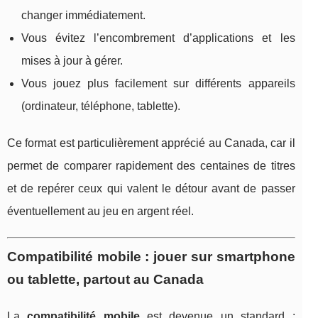
changer immédiatement.
Vous évitez l’encombrement d’applications et les
mises à jour à gérer.
Vous jouez plus facilement sur différents appareils
(ordinateur, téléphone, tablette).
Ce format est particulièrement apprécié au Canada, car il
permet de comparer rapidement des centaines de titres
et de repérer ceux qui valent le détour avant de passer
éventuellement au jeu en argent réel.
Compatibilité mobile : jouer sur smartphone
ou tablette, partout au Canada
La
compatibilité mobile
est devenue un standard :