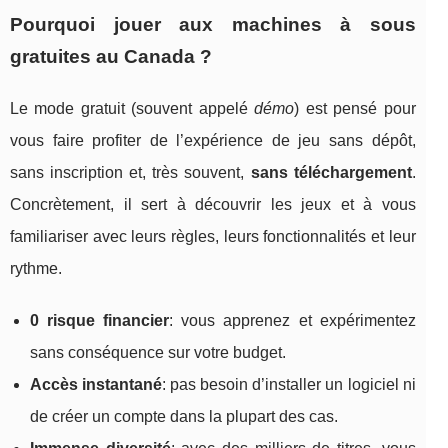
Pourquoi jouer aux machines à sous
gratuites au Canada ?
Le mode gratuit (souvent appelé
démo
) est pensé pour
vous faire profiter de l’expérience de jeu sans dépôt,
sans inscription et, très souvent,
sans téléchargement
.
Concrètement, il sert à découvrir les jeux et à vous
familiariser avec leurs règles, leurs fonctionnalités et leur
rythme.
0 risque financier
: vous apprenez et expérimentez
sans conséquence sur votre budget.
Accès instantané
: pas besoin d’installer un logiciel ni
de créer un compte dans la plupart des cas.