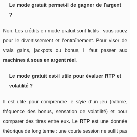
Le mode gratuit permet-il de gagner de l’argent
?
Non. Les crédits en mode gratuit sont fictifs : vous jouez
pour le divertissement et l’entraînement. Pour viser de
vrais gains, jackpots ou bonus, il faut passer aux
machines à sous en argent réel
.
Le mode gratuit est-il utile pour évaluer RTP et
volatilité ?
Il est utile pour comprendre le
style
d’un jeu (rythme,
fréquence des bonus, sensation de volatilité) et pour
comparer des titres entre eux. Le
RTP
est une donnée
théorique de long terme : une courte session ne suffit pas