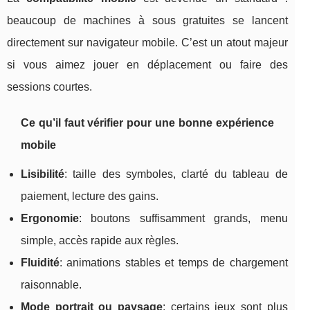
beaucoup de machines à sous gratuites se lancent
directement sur navigateur mobile. C’est un atout majeur
si vous aimez jouer en déplacement ou faire des
sessions courtes.
Ce qu’il faut vérifier pour une bonne expérience
mobile
Lisibilité
: taille des symboles, clarté du tableau de
paiement, lecture des gains.
Ergonomie
: boutons suffisamment grands, menu
simple, accès rapide aux règles.
Fluidité
: animations stables et temps de chargement
raisonnable.
Mode portrait ou paysage
: certains jeux sont plus