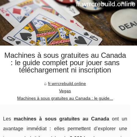
Machines à sous gratuites au Canada
: le guide complet pour jouer sans
téléchargement ni inscription
fr.wrrcrebuild.online
Vegas
Machines à sous gratuites au Canada : le guide...
Les
machines à sous gratuites au Canada
ont un
avantage immédiat : elles permettent d’explorer une