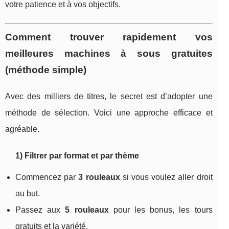
votre patience et à vos objectifs.
Comment trouver rapidement vos
meilleures machines à sous gratuites
(méthode simple)
Avec des milliers de titres, le secret est d’adopter une
méthode de sélection. Voici une approche efficace et
agréable.
1) Filtrer par format et par thème
Commencez par
3 rouleaux
si vous voulez aller droit
au but.
Passez aux
5 rouleaux
pour les bonus, les tours
gratuits et la variété.