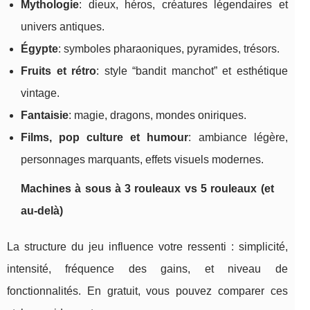
Mythologie
: dieux, héros, créatures légendaires et
univers antiques.
Égypte
: symboles pharaoniques, pyramides, trésors.
Fruits et rétro
: style “bandit manchot” et esthétique
vintage.
Fantaisie
: magie, dragons, mondes oniriques.
Films, pop culture et humour
: ambiance légère,
personnages marquants, effets visuels modernes.
Machines à sous à 3 rouleaux vs 5 rouleaux (et
au-delà)
La structure du jeu influence votre ressenti : simplicité,
intensité, fréquence des gains, et niveau de
fonctionnalités. En gratuit, vous pouvez comparer ces