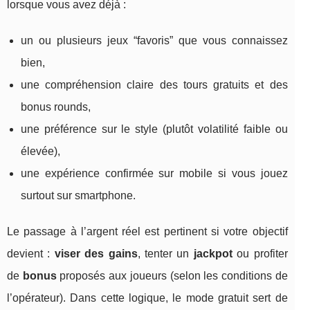
lorsque vous avez déjà :
un ou plusieurs jeux “favoris” que vous connaissez
bien,
une compréhension claire des tours gratuits et des
bonus rounds,
une préférence sur le style (plutôt volatilité faible ou
élevée),
une expérience confirmée sur mobile si vous jouez
surtout sur smartphone.
Le passage à l’argent réel est pertinent si votre objectif
devient :
viser des gains
, tenter un
jackpot
ou profiter
de
bonus
proposés aux joueurs (selon les conditions de
l’opérateur). Dans cette logique, le mode gratuit sert de