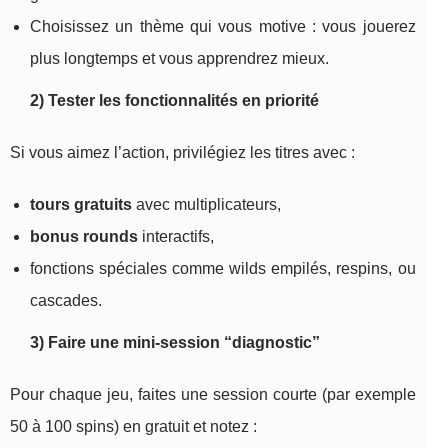
Choisissez un thème qui vous motive : vous jouerez
plus longtemps et vous apprendrez mieux.
2) Tester les fonctionnalités en priorité
Si vous aimez l’action, privilégiez les titres avec :
tours gratuits
avec multiplicateurs,
bonus rounds
interactifs,
fonctions spéciales comme wilds empilés, respins, ou
cascades.
3) Faire une mini-session “diagnostic”
Pour chaque jeu, faites une session courte (par exemple
50 à 100 spins) en gratuit et notez :