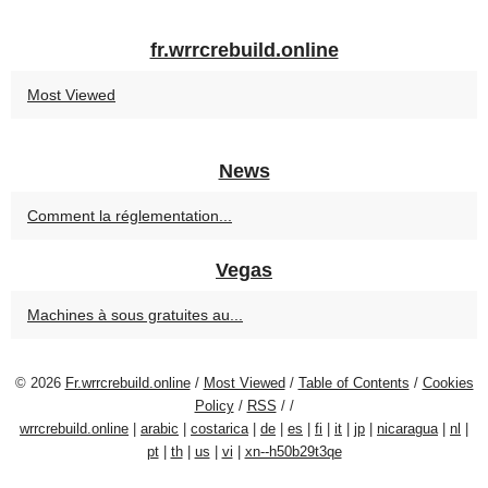
fr.wrrcrebuild.online
Most Viewed
News
Comment la réglementation...
Vegas
Machines à sous gratuites au...
© 2026
Fr.wrrcrebuild.online
/
Most Viewed
/
Table of Contents
/
Cookies
Policy
/
RSS
/
/
wrrcrebuild.online
|
arabic
|
costarica
|
de
|
es
|
fi
|
it
|
jp
|
nicaragua
|
nl
|
pt
|
th
|
us
|
vi
|
xn--h50b29t3qe